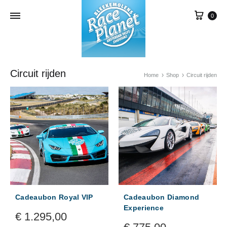
Win
0
Circuit rijden
Home
Shop
Circuit rijden
Cadeaubon Royal VIP
Cadeaubon Diamond
Experience
€
1.295,00