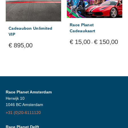
Race Planet
Cadeaubon Unlimited
Cadeaukaart
VIP
Prijsk
€
15,00
€
150,00
-
€
895,00
€ 15,
tot
€ 150
Race Planet Amsterdam
Herwijk 10
1046 BC Amsterdam
+31 (0)20-6111120
Race Planet Delft