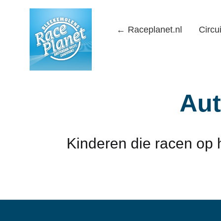
← Raceplanet.nl
Circui
Race
Planet
Aut
Shop
Kinderen die racen op h