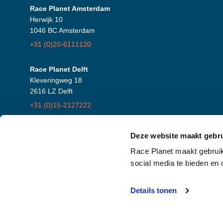
Race Planet Amsterdam
Herwijk 10
1046 BC Amsterdam
+31 (0)20-6111120
Race Planet Delft
Kleveringweg 18
2616 LZ Delft
+31 (0)15-2127222
Race Planet Zandvoort
Deze website maakt gebru
Burg. van Alphenstraat 108
Race Planet maakt gebruik
2041 KP Zandvoort
social media te bieden en
+31 (0)85-2737390
Details tonen