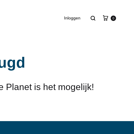
Winkelm
Zoeken
Inloggen
0
eugd
 Planet is het mogelijk!