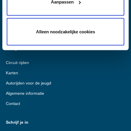
Aanpassen
Race Planet Zandvoort
Burg. van Alphenstraat 108
2041 KP Zandvoort
+31 (0)85-2737390
Alleen noodzakelijke cookies
Navigatie
Circuit rijden
Karten
Autorijden voor de jeugd
Algemene informatie
Contact
Schrijf je in