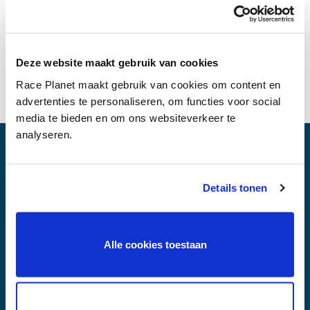
Voorwaarden Webshop
Deze website maakt gebruik van cookies
Race Planet maakt gebruik van cookies om content en
advertenties te personaliseren, om functies voor social
media te bieden en om ons websiteverkeer te
analyseren.
Race Planet Amsterdam
Herwijk 10
Details tonen
1046 BC Amsterdam
+31 (0)20-6111120
Alle cookies toestaan
Race Planet Delft
Kleveringweg 18
2616 LZ Delft
+31 (0)15-2127222