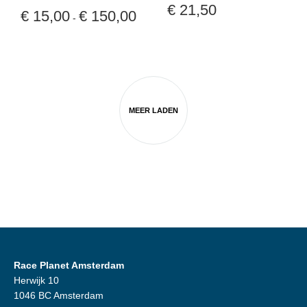
€
21,50
Prijsklasse:
€
15,00
€
150,00
-
€ 15,00
tot
€ 150,00
MEER LADEN
Race Planet Amsterdam
Herwijk 10
1046 BC Amsterdam