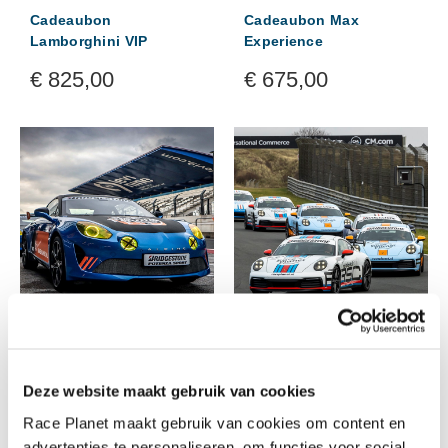
Cadeaubon
Cadeaubon Max
Lamborghini VIP
Experience
€
825,00
€
675,00
Cadeaubon Platinum
Cadeaubon Porsche VIP
Experience
€
625,00
Deze website maakt gebruik van cookies
€
895,00
Race Planet maakt gebruik van cookies om content en
advertenties te personaliseren, om functies voor social