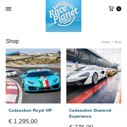
Win
0
Shop
Home
Shop
Cadeaubon Royal VIP
Cadeaubon Diamond
Experience
€
1.295,00